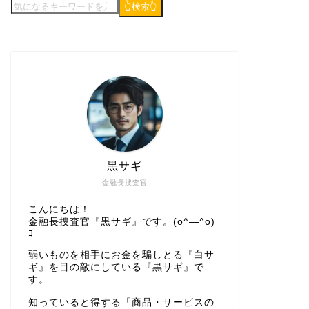
👆検索👆
黒サギ
金融長捜査官
こんにちは！
金融長捜査官『黒サギ』です。(o^―^o)ﾆ
ｺ
弱いものを相手にお金を騙しとる『白サ
ギ』を目の敵にしている『黒サギ』で
す。
知っていると得する「商品・サービスの