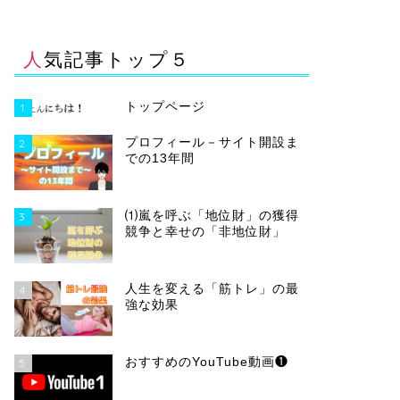
人気記事トップ５
トップページ
1
プロフィール－サイト開設ま
2
での13年間
⑴嵐を呼ぶ「地位財」の獲得
3
競争と幸せの「非地位財」
人生を変える「筋トレ」の最
4
強な効果
おすすめのYouTube動画❶
5