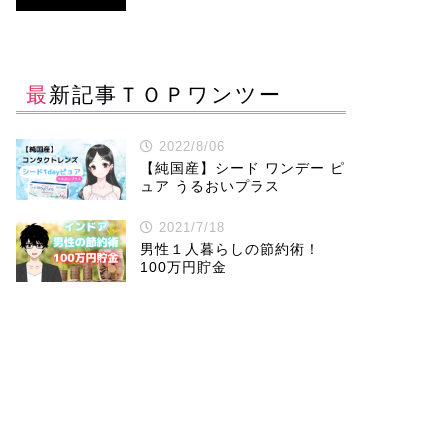
最新記事ＴＯＰワンツー
2022/8/06
【純国産】シード ワンデー ピ
ュア うるおいプラス
2021/7/18
男性１人暮らしの節約術！
100万円貯金