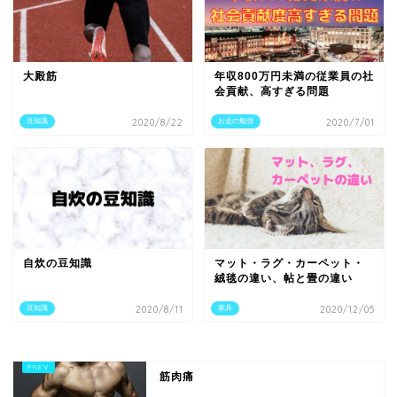
大殿筋
年収800万円未満の従業員の社
会貢献、高すぎる問題
豆知識
2020/8/22
お金の勉強
2020/7/01
自炊の豆知識
マット・ラグ・カーペット・
絨毯の違い、帖と畳の違い
豆知識
2020/8/11
家具
2020/12/05
筋肉痛