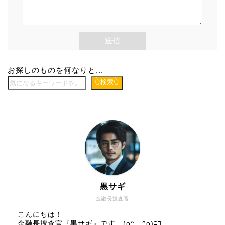
お探しのものを何なりと...
👆検索👆
黒サギ
金融長捜査官
こんにちは！
金融長捜査官『黒サギ』です。(o^―^o)ﾆｺ