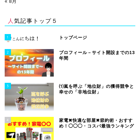
« 8月
人気記事トップ５
1
トップページ
2
プロフィール－サイト開設までの13
年間
3
⑴嵐を呼ぶ「地位財」の獲得競争と
幸せの「非地位財」
4
家電✖快適な部屋✖節約術・おすす
め！◯◯◯・コスパ最強ランキング