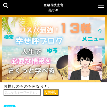
金融長捜査官
黒サギ
お探しのものを何なりと...
👆検索👆
豆知識