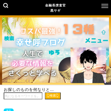
金融長捜査官
黒サギ
お探しのものを何なりと...
👆検索👆
家具