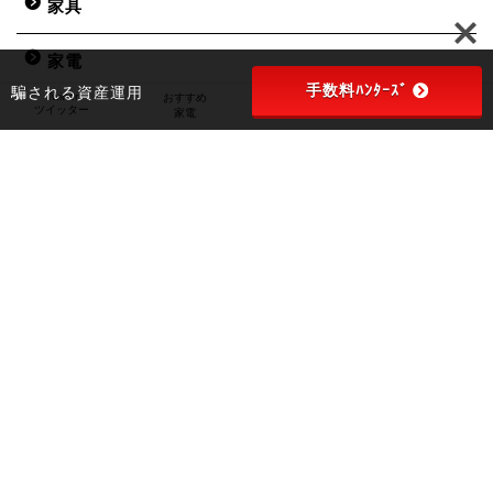
家具
家電
手数料ﾊﾝﾀｰｽﾞ
騙される資産運用
Twitter
Profile
HOME
おすすめ
ツイッター
プロフィール
ホーム
家電
得するおすすめ品
日用品
節約術
自己投資
豆知識
金融
雑記事