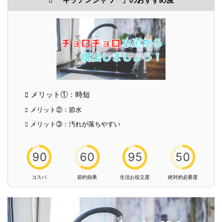
メリット①：時短
メリット②：節水
メリット③：汚れが落ちやすい
90
60
95
50
コスパ
節約効果
生活お役立度
絶対的必要度