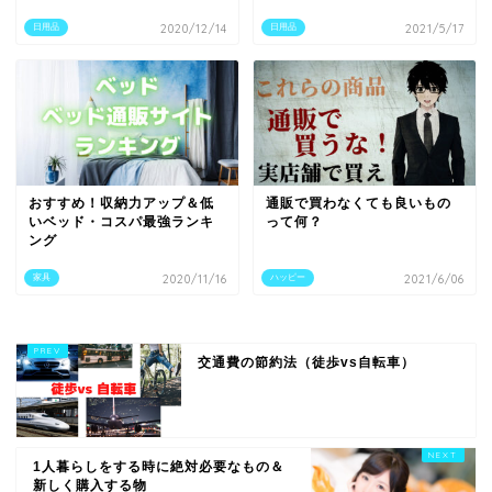
日用品
2020/12/14
日用品
2021/5/17
おすすめ！収納力アップ＆低
通販で買わなくても良いもの
いベッド・コスパ最強ランキ
って何？
ング
家具
2020/11/16
ハッピー
2021/6/06
交通費の節約法（徒歩vs自転車）
1人暮らしをする時に絶対必要なもの＆
新しく購入する物