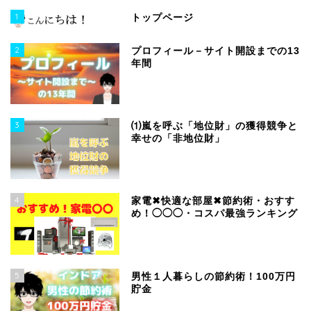
1
トップページ
2
プロフィール－サイト開設までの13
年間
3
⑴嵐を呼ぶ「地位財」の獲得競争と
幸せの「非地位財」
4
家電✖快適な部屋✖節約術・おすす
め！◯◯◯・コスパ最強ランキング
5
男性１人暮らしの節約術！100万円
貯金