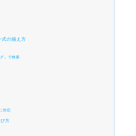
一式の揃え方
ング」で検索
6に対応
選び方