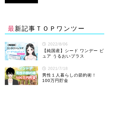
最新記事ＴＯＰワンツー
2022/8/06
【純国産】シード ワンデー ピ
ュア うるおいプラス
2021/7/18
男性１人暮らしの節約術！
100万円貯金