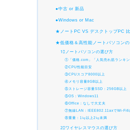
●中古 or 新品
●Windows or Mac
★ノートPC VS デスクトップPC 
★低価格＆高性能ノートパソコンの
1⃣ノートパソコンの選び方
①「価格.com」「人気売れ筋ランキ
②CPU性能目安
③CPUスコア8000以上
④メモリ容量8GB以上
⑤ストレージ容量SSD：256GB以上
⑤OS：Windows11
⑥Office：なしで大丈夫
⑦無線LAN：IEEE802.11axでWi-Fi
⑧重量：1㎏以上2㎏未満
2⃣ワイヤレスマウスの選び方