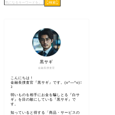
👆検索👆
黒サギ
金融長捜査官
こんにちは！
金融長捜査官『黒サギ』です。(o^―^o)ﾆ
ｺ
弱いものを相手にお金を騙しとる『白サ
ギ』を目の敵にしている『黒サギ』で
す。
知っていると得する「商品・サービスの