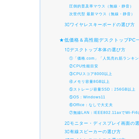
圧倒的普及率マウス（無線・静音）
次世代型 最新マウス（無線・静音）
3⃣ワイヤレスキーボードの選び方
★低価格＆高性能デスクトップPC
1⃣デスクトップ本体の選び方
①「価格.com」「人気売れ筋ランキ
②CPU性能目安
③CPUスコア8000以上
④メモリ容量8GB以上
⑤ストレージ容量SSD：256GB以上
⑤OS：Windows11
⑥Office：なしで大丈夫
⑦無線LAN：IEEE802.11axでWi-Fi
2⃣モニター・ディスプレイ画面の
3⃣有線スピーカーの選び方