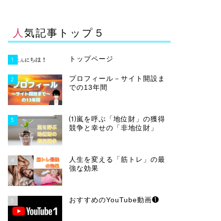
人気記事トップ５
トップページ
1
プロフィール－サイト開設ま
2
での13年間
⑴嵐を呼ぶ「地位財」の獲得
3
競争と幸せの「非地位財」
人生を変える「筋トレ」の最
4
強な効果
おすすめのYouTube動画❶
5