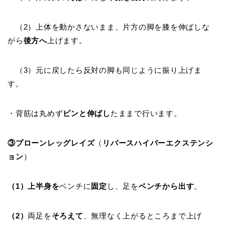
（2）上体を動かさないまま、片方の脚を膝を伸ばしな
がら
後方へ
上げます。
（3）元に戻したら反対の脚も同じように振り上げま
す。
・背筋は丸めず
ピンと伸ばし
たままで行います。
③プローンレッグレイズ
（
リバースハイパーエクステンシ
ョン
）
（
1
）上半身を
ベンチに
固定
し、足を
ベンチから出す
。
（
2
）
両足を
そろえて
、無理なく上がるところまで上げ