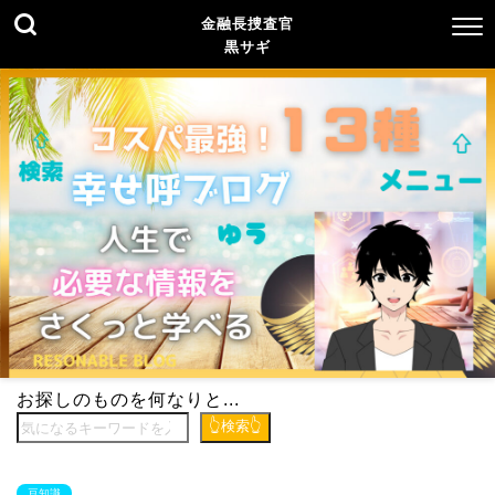
金融長捜査官
黒サギ
お探しのものを何なりと...
👆検索👆
豆知識