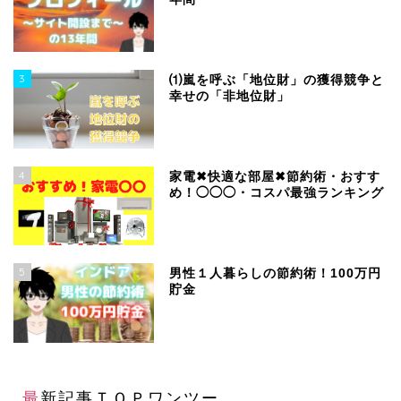
3
⑴嵐を呼ぶ「地位財」の獲得競争と
幸せの「非地位財」
4
家電✖快適な部屋✖節約術・おすす
め！◯◯◯・コスパ最強ランキング
5
男性１人暮らしの節約術！100万円
貯金
最新記事ＴＯＰワンツー