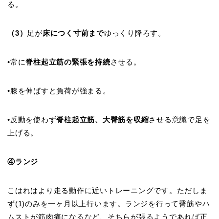
る。
（
3
）
足が
床につく寸前まで
ゆっくり降ろす。
•常に
脊柱起立筋の緊張を持続
させる。
•膝を伸ばすと負荷が強まる。
•反動を使わず
脊柱起立筋、大臀筋を収縮
させる意識で足を
上げる。
④ランジ
こはれはより走る動作に近いトレーニングです。ただしま
ず(1)のみを一ヶ月以上行います。ランジを行って臀筋やハ
ムストが筋肉痛になるなど、そちらが張るようであれば正