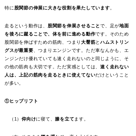
特に
股関節の伸展に大きな役割を果たしています
。
走るという動作は、
股関節を伸展させること
で、足が
地面
を後ろに蹴ることで、体を前に進める動作
です。そのため
股関節を伸ばすための筋肉、つまり
大臀筋
と
ハムストリン
グスが最重要
、つまりエンジンです。ただ車なんかも、エ
ンジンだけ優れていても速く走れないのと同じように、そ
の他の筋肉も大切です。ただ実感としては、
速く走れない
人は、上記の筋肉を走るときに使えてない
だけということ
が多い。
①ヒップリフト
（1）
仰向け
に寝て、
膝を立て
ます。