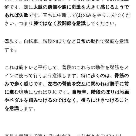
解です。逆に
太腿の前側や膝に刺激を大きく感じるようで
あれば失敗
です。直ちに中断して(1)のみをやりこんでくだ
さい。つまり
膝ではなく股関節を意識
してください。
⑤
歩く、自転車、階段のぼりなど
日常の動作
で臀筋を意識
する。
これは筋トレと平行して、普段のこれらの動作を臀筋をメ
インに使って行うよう意識します。特に
歩くのは、臀筋の
みで歩く感じ
です。
左右の臀筋を交互に閉めれば勝手に前
に進む
境地になればO.K.です。
自転車、階段のぼりは地面
やペダルを踏みつけるのではなく、後ろにひきつけること
を意識
します。
本日も最後まで読んでいただき、ありがとうございまし