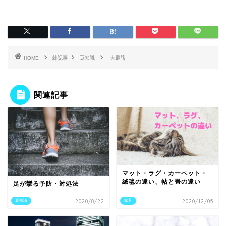
HOME
雑記事
豆知識
大殿筋
関連記事
マット・ラグ・カーペット・
絨毯の違い、帖と畳の違い
足が攣る予防・対処法
豆知識
2020/8/22
家具
2020/12/05