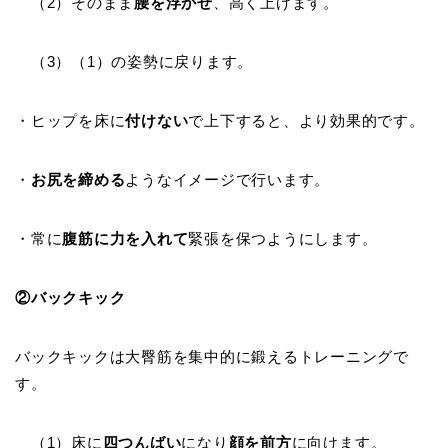
（2）そのまま
腰を浮かせ
、高く上げます。
（3）（1）の姿勢に戻ります。
・ヒップを床に
付けない
で上下すると、より効果的です。
・
お尻を締める
ようなイメージで行います。
・常に
腹筋に力を入れて
緊張を保つようにします。
②バックキック
バックキックは大臀筋を集中的に鍛えるトレーニングで
す。
（1）床に
四つんばい
になり
顔を前方
に向けます。